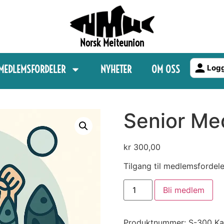
Norsk Meiteunion
MEDLEMSFORDELER
NYHETER
OM OSS
Logg
Senior Me
kr
300,00
Tilgang til medlemsfordele
Bli medlem
Produktnummer:
S-300
Ka