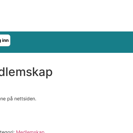
 inn
dlemskap
ne på nettsiden.
tegori:
Medlemskap