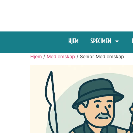
HJEM
SPECIMEN
Hjem
/
Medlemskap
/ Senior Medlemskap