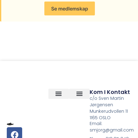
Se medlemskap
Kom I Kontakt
c/o Sven Martin
Jørgensen
Vilkår og betingelser
Om Oss
Munkerudvollen 11
1165 OSLO
Email:
smjorg@gmail.com