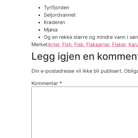
Tyrifjorden
Seljordvannet
Krøderen
Mjøsa
Og en rekke større og mindre vann i sø
Merket
Arter
,
Fish
,
Fisk
,
Fiskearter
,
Fisker
,
Kar
Legg igjen en kommen
Din e-postadresse vil ikke bli publisert.
Oblig
Kommentar
*