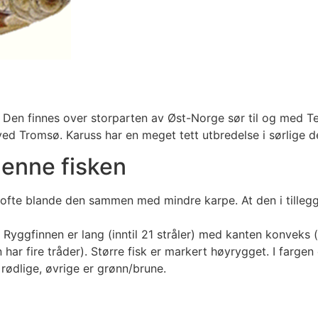
t. Den finnes over storparten av Øst-Norge sør til og med Te
ved Tromsø. Karuss har en meget tett utbredelse i sørlige d
denne fisken
vil ofte blande den sammen med mindre karpe. At den i till
t. Ryggfinnen er lang (inntil 21 stråler) med kanten konveks
ar fire tråder). Større fisk er markert høyrygget. I farge
rødlige, øvrige er grønn/brune.