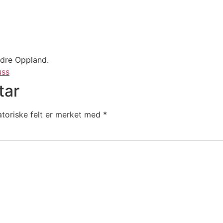
ndre Oppland.
uss
tar
atoriske felt er merket med
*