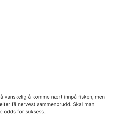
d så vanskelig å komme nært innpå fisken, men
meiter få nervøst sammenbrudd. Skal man
le odds for suksess…