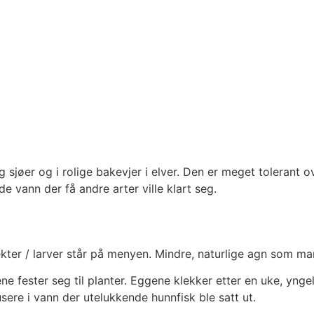
og sjøer og i rolige bakevjer i elver. Den er meget tolerant
e vann der få andre arter ville klart seg.
ter / larver står på menyen. Mindre, naturlige agn som ma
ne fester seg til planter. Eggene klekker etter en uke, ynge
sere i vann der utelukkende hunnfisk ble satt ut.