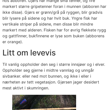
hos abboren. Gjørs har mange små tenner, og fire
markert større gripetenner foran i munnen (abboren har
ikke disse). Gjørs er grønn/grå på ryggen, blir gradvis
blir lysere på sidene og har hvit buk. Yngre fisk har
vertikale striper på sidene, men disse blir mindre
markert med alderen. Fisken har for øvrig flekkete rygg
og gattfinner, bukfinnene er lyse som buken (abborens
er orange).
Litt om levevis
Til vanlig oppholder den seg i større innsjøer og i elver.
Oppholder seg gjerne i midtre vannlag og unngår
sivbanker. eller ned mot bunnen, og ikke i eller i
nærheten av tett vegetasjon. Gjørsen jager desidert
mest aktivt i skumringen.