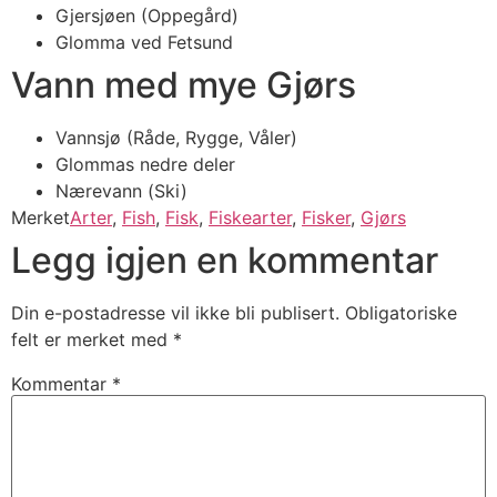
Gjersjøen (Oppegård)
Glomma ved Fetsund
Vann med mye Gjørs
Vannsjø (Råde, Rygge, Våler)
Glommas nedre deler
Nærevann (Ski)
Merket
Arter
,
Fish
,
Fisk
,
Fiskearter
,
Fisker
,
Gjørs
Legg igjen en kommentar
Din e-postadresse vil ikke bli publisert.
Obligatoriske
felt er merket med
*
Kommentar
*