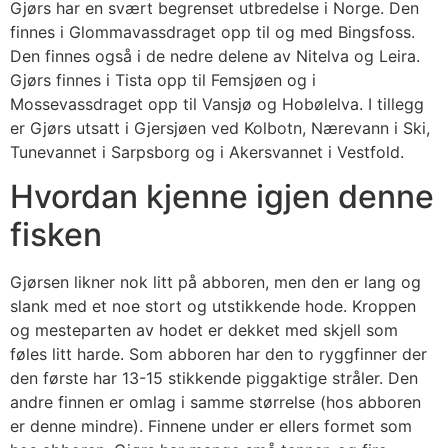
Gjørs har en svært begrenset utbredelse i Norge. Den
finnes i Glommavassdraget opp til og med Bingsfoss.
Den finnes også i de nedre delene av Nitelva og Leira.
Gjørs finnes i Tista opp til Femsjøen og i
Mossevassdraget opp til Vansjø og Hobølelva. I tillegg
er Gjørs utsatt i Gjersjøen ved Kolbotn, Nærevann i Ski,
Tunevannet i Sarpsborg og i Akersvannet i Vestfold.
Hvordan kjenne igjen denne
fisken
Gjørsen likner nok litt på abboren, men den er lang og
slank med et noe stort og utstikkende hode. Kroppen
og mesteparten av hodet er dekket med skjell som
føles litt harde. Som abboren har den to ryggfinner der
den første har 13-15 stikkende piggaktige stråler. Den
andre finnen er omlag i samme størrelse (hos abboren
er denne mindre). Finnene under er ellers formet som