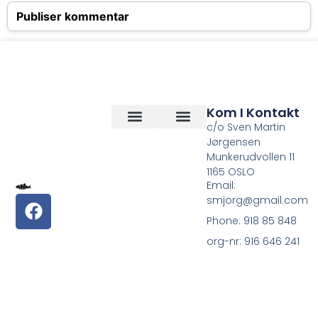
Kom I Kontakt
c/o Sven Martin
Jørgensen
Vilkår og betingelser
Om Oss
Munkerudvollen 11
1165 OSLO
Email:
smjorg@gmail.com
Phone: 918 85 848
org-nr: 916 646 241