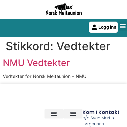
Norsk Meiteunion
Logg inn
Stikkord:
Vedtekter
NMU Vedtekter
Vedtekter for Norsk Meiteunion – NMU
Kom I Kontakt
c/o Sven Martin
Jørgensen
Vilkår og betingelser
Om Oss