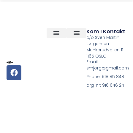
Kom I Kontakt
c/o Sven Martin
Jørgensen
Vilkår og betingelser
Om Oss
Munkerudvollen 11
1165 OSLO
Email:
smjorg@gmail.com
Phone: 918 85 848
org-nr: 916 646 241