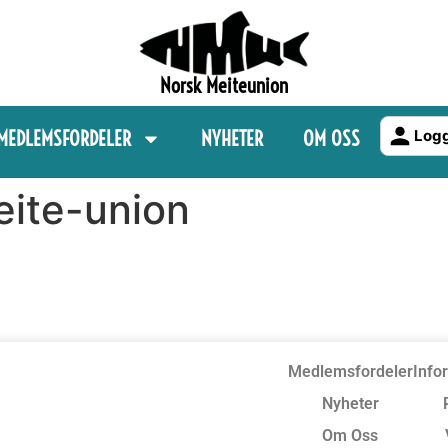
Norsk Meiteunion
MEDLEMSFORDELER
NYHETER
OM OSS
Logg
eite-union
Medlemsfordeler
Info
Nyheter
Om Oss