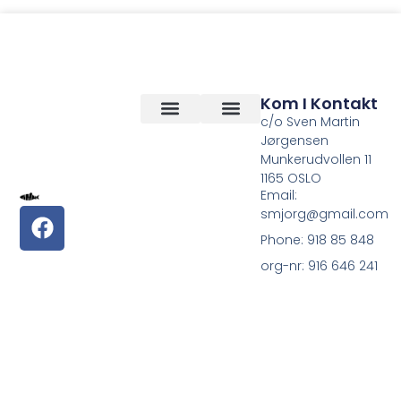
Kom I Kontakt
c/o Sven Martin
Jørgensen
Vilkår og betingelser
Om Oss
Munkerudvollen 11
1165 OSLO
Email:
smjorg@gmail.com
Phone: 918 85 848
org-nr: 916 646 241