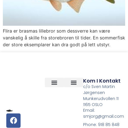
Flira er brasmas lillebror som dessverre kan være
vanskelig å skille fra storebroren til tider. En sommerfisk
der store eksemplarer kan dra godt på lett utstyr.
Kom I Kontakt
c/o Sven Martin
Jørgensen
Vilkår og betingelser
Om Oss
Munkerudvollen 11
1165 OSLO
Email:
smjorg@gmail.com
Phone: 918 85 848