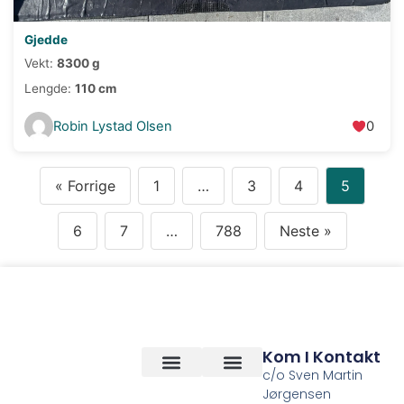
Gjedde
Vekt:
8300 g
Lengde:
110 cm
Robin Lystad Olsen
0
« Forrige
1
…
3
4
5
6
7
…
788
Neste »
Kom I Kontakt
c/o Sven Martin
Jørgensen
Vilkår og betingelser
Om Oss