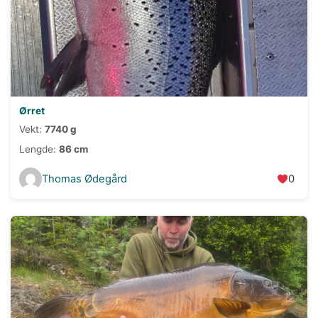
Ørret
Vekt:
7740 g
Lengde:
86 cm
Thomas Ødegård
0