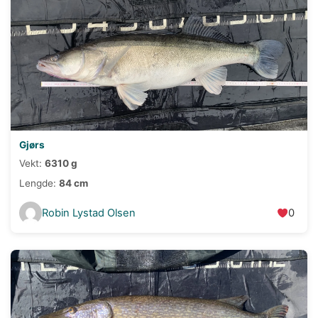
Gjørs
Vekt:
6310 g
Lengde:
84 cm
Robin Lystad Olsen
0