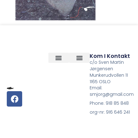
Kom I Kontakt
c/o Sven Martin
Jørgensen
Vilkår og betingelser
Om Oss
Munkerudvollen 11
1165 OSLO
Email:
smjorg@gmail.com
Phone: 918 85 848
org-nr: 916 646 241