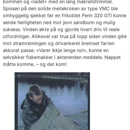
bommen og «ladet» med en lang makrellstrimmel.
Spissen på den solide meitekroken av type VMC ble
omhyggelig sjekket før en frikoblet Penn 320 GTI kunne
sende herligheten ned mot jevn sandbunn og mulig
suksess. Vinden økte på og gjorde hvert driv til reale
utfordringer. Allikevel var trua på topp siden vinden gikk
mot strømretningen og drivankeret bremset farten
akkurat passe. «Varer ikkje lenge no!», kunne en
selvsikker fiskemakker i akterenden meddele. Nappet
måtte komme, – og det kom!