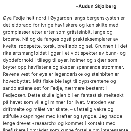
–
Audun Skjølberg
Øya Fedje helt nord i Øygarden langs bergenskysten er
det eldorado for ivrige havfiskere og kan skilte med
gromplasser etter arter som gråsteinbit, lange og
brosme. Nå og da fanges også prakteksemplarer av
kveite, rødspette, torsk, breiflabb og sei. Grunnen til det
rike artsmangfoldet ligger i et vidt spekter av bunn- og
dybdeforhold i tillegg til øyer, holmer og skjær som
bryter opp havflatene og skaper spennende strømmer.
Revene vest for øya er legendariske og steinbiten er
hovedbyttet. Mitt fiske ble lagt til dypskrentene og
sandplatåene øst for Fedje, nærmere bestemt i
Fedjeosen. Dette skulle igjen bli en fantastisk meiteøkt
på havet som ville gi minner for livet. Metoden var
driftmeite og målet var skate, – ufattelig vakre og
stilfulle skapninger med krefter og tyngde. Jeg hadde
lenge drevet «research» og kommet i kontakt med
linefiskere i området som kunne fortelle om interessante