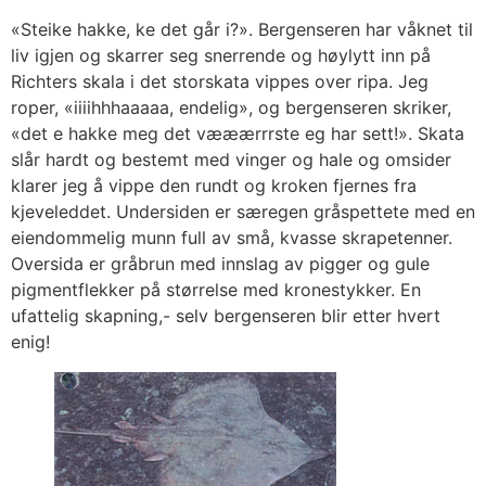
«Steike hakke, ke det går i?». Bergenseren har våknet til
liv igjen og skarrer seg snerrende og høylytt inn på
Richters skala i det storskata vippes over ripa. Jeg
roper, «iiiihhhaaaaa, endelig», og bergenseren skriker,
«det e hakke meg det vææærrrste eg har sett!». Skata
slår hardt og bestemt med vinger og hale og omsider
klarer jeg å vippe den rundt og kroken fjernes fra
kjeveleddet. Undersiden er særegen gråspettete med en
eiendommelig munn full av små, kvasse skrapetenner.
Oversida er gråbrun med innslag av pigger og gule
pigmentflekker på størrelse med kronestykker. En
ufattelig skapning,- selv bergenseren blir etter hvert
enig!