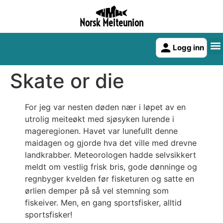
Norsk Meiteunion
Logg inn
Skate or die
For jeg var nesten døden nær i løpet av en
utrolig meiteøkt med sjøsyken lurende i
mageregionen. Havet var lunefullt denne
maidagen og gjorde hva det ville med drevne
landkrabber. Meteorologen hadde selvsikkert
meldt om vestlig frisk bris, gode dønninge og
regnbyger kvelden før fisketuren og satte en
ørlien demper på så vel stemning som
fiskeiver. Men, en gang sportsfisker, alltid
sportsfisker!