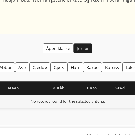
Åpen klasse
Junior
Abbor
Asp
Gjedde
Gjørs
Harr
Karpe
Karuss
Lake
Navn
Klubb
Dato
Sted
No records found for the selected criteria.