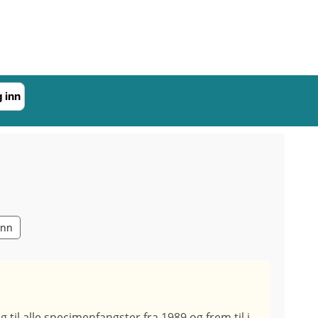
 inn
ann
g til alle specimenfangster fra 1989 og frem til i