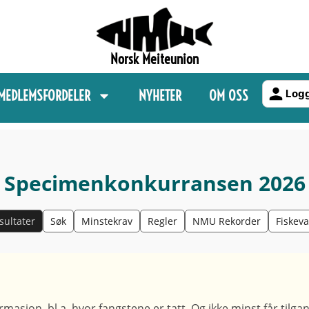
Norsk Meiteunion
MEDLEMSFORDELER
NYHETER
OM OSS
Logg
Specimenkonkurransen 2026
sultater
Søk
Minstekrav
Regler
NMU Rekorder
Fiskev
masjon, bl.a. hvor fangstene er tatt. Og ikke minst får tilgan