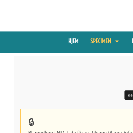
HJEM
SPECIMEN
Re
Bli medlem i NMU, da får du tilgang til mer infor