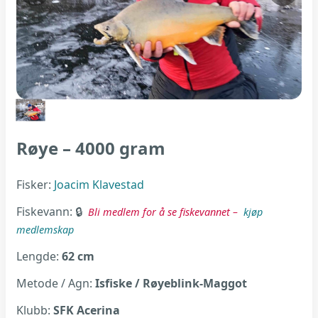
Røye – 4000 gram
Fisker:
Joacim Klavestad
Fiskevann:
Bli medlem for å se fiskevannet –
kjøp
medlemskap
Lengde:
62 cm
Metode / Agn:
Isfiske / Røyeblink-Maggot
Klubb:
SFK Acerina