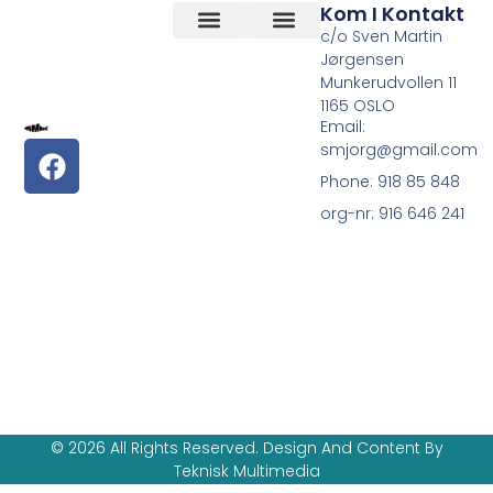
Kom I Kontakt
c/o Sven Martin
Jørgensen
Vilkår og betingelser
Om Oss
Munkerudvollen 11
1165 OSLO
Email:
smjorg@gmail.com
Phone: 918 85 848
org-nr: 916 646 241
© 2026 All Rights Reserved. Design And Content By
Teknisk Multimedia