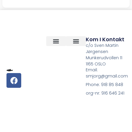
Kom I Kontakt
c/o Sven Martin
Jørgensen
Vilkår og betingelser
Om Oss
Munkerudvollen 11
1165 OSLO
Email:
smjorg@gmail.com
Phone: 918 85 848
org-nr: 916 646 241