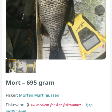
Mort – 695 gram
Fisker:
Morten Martiniussen
Fiskevann:
Bli medlem for å se fiskevannet –
kjøp
medlemskap