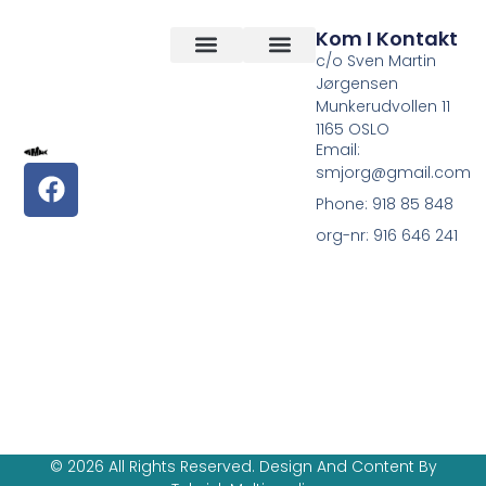
Kom I Kontakt
c/o Sven Martin
Jørgensen
Vilkår og betingelser
Om Oss
Munkerudvollen 11
1165 OSLO
Email:
smjorg@gmail.com
Phone: 918 85 848
org-nr: 916 646 241
© 2026 All Rights Reserved. Design And Content By