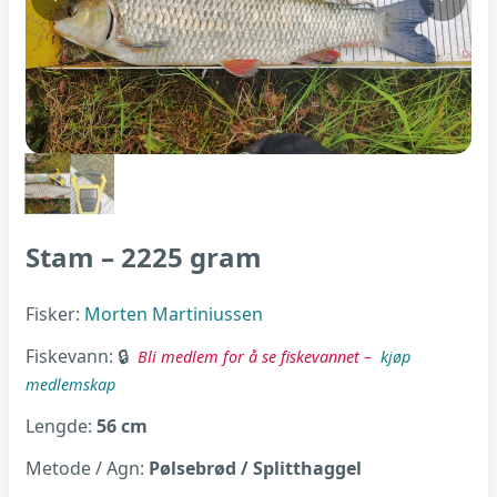
Stam – 2225 gram
Fisker:
Morten Martiniussen
Fiskevann:
Bli medlem for å se fiskevannet –
kjøp
medlemskap
Lengde:
56 cm
Metode / Agn:
Pølsebrød / Splitthaggel