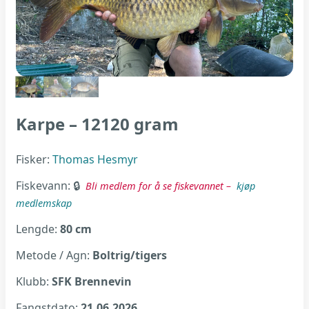
Karpe – 12120 gram
Fisker:
Thomas Hesmyr
Fiskevann:
Bli medlem for å se fiskevannet –
kjøp
medlemskap
Lengde:
80 cm
Metode / Agn:
Boltrig/tigers
Klubb:
SFK Brennevin
Fangstdato:
21.06.2026