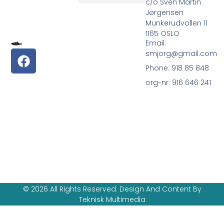
c/o Sven Martin
Jørgensen
Vilkår og betingelser
Om Oss
Munkerudvollen 11
1165 OSLO
Email:
smjorg@gmail.com
Phone: 918 85 848
org-nr: 916 646 241
© 2026 All Rights Reserved. Design And Content By
Teknisk Multimedia