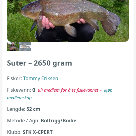
Suter – 2650 gram
Fisker:
Tommy Eriksen
Fiskevann:
Bli medlem for å se fiskevannet –
kjøp
medlemskap
Lengde:
52 cm
Metode / Agn:
Boltrigg/Boilie
Klubb:
SFK X-CPERT