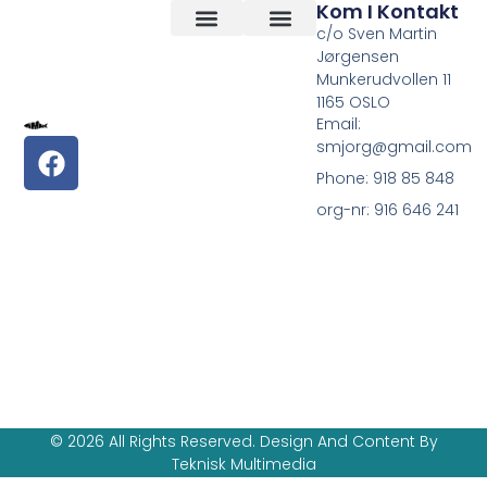
Kom I Kontakt
c/o Sven Martin
Jørgensen
Vilkår og betingelser
Om Oss
Munkerudvollen 11
1165 OSLO
Email:
smjorg@gmail.com
Phone: 918 85 848
org-nr: 916 646 241
© 2026 All Rights Reserved. Design And Content By
Teknisk Multimedia