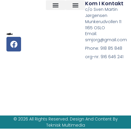
Kom I Kontakt
c/o Sven Martin
Jørgensen
Vilkår og betingelser
Om Oss
Munkerudvollen 11
1165 OSLO
Email:
smjorg@gmail.com
Phone: 918 85 848
org-nr: 916 646 241
© 2026 All Rights Reserved. Design And Content By
Teknisk Multimedia