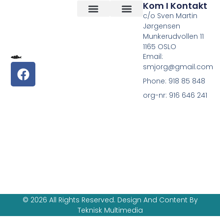
Kom I Kontakt
c/o Sven Martin
Jørgensen
Vilkår og betingelser
Om Oss
Munkerudvollen 11
1165 OSLO
Email:
smjorg@gmail.com
Phone: 918 85 848
org-nr: 916 646 241
© 2026 All Rights Reserved. Design And Content By
Teknisk Multimedia