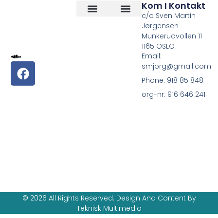
Kom I Kontakt
c/o Sven Martin
Jørgensen
Vilkår og betingelser
Om Oss
Munkerudvollen 11
1165 OSLO
Email:
smjorg@gmail.com
Phone: 918 85 848
org-nr: 916 646 241
© 2026 All Rights Reserved. Design And Content By
Teknisk Multimedia