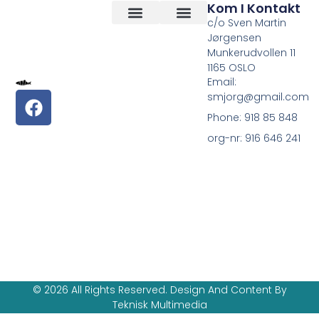
Kom I Kontakt
c/o Sven Martin
Jørgensen
Vilkår og betingelser
Om Oss
Munkerudvollen 11
1165 OSLO
Email:
smjorg@gmail.com
Phone: 918 85 848
org-nr: 916 646 241
© 2026 All Rights Reserved. Design And Content By
Teknisk Multimedia