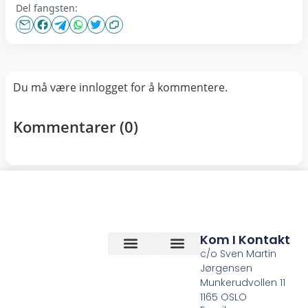
Del fangsten:
Du må være innlogget for å kommentere.
Kommentarer (
0
)
Kom I Kontakt
c/o Sven Martin
Jørgensen
Vilkår og betingelser
Om Oss
Munkerudvollen 11
1165 OSLO