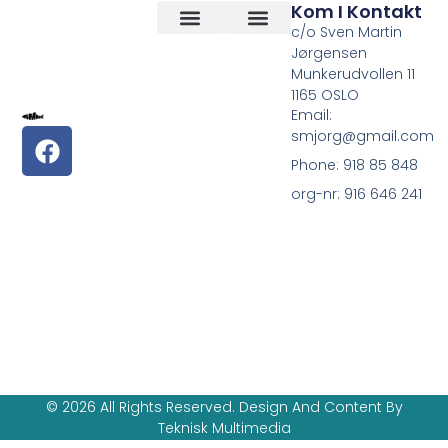
Kom I Kontakt
c/o Sven Martin
Jørgensen
Vilkår og betingelser
Om Oss
Munkerudvollen 11
1165 OSLO
Email:
smjorg@gmail.com
Phone: 918 85 848
org-nr: 916 646 241
© 2026 All Rights Reserved. Design And Content By
Teknisk Multimedia