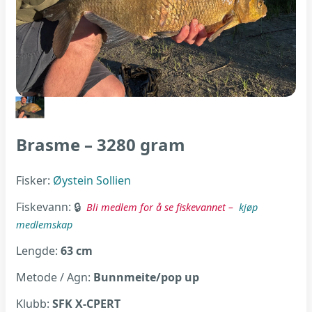
Brasme – 3280 gram
Fisker:
Øystein Sollien
Fiskevann:
Bli medlem for å se fiskevannet –
kjøp
medlemskap
Lengde:
63 cm
Metode / Agn:
Bunnmeite/pop up
Klubb:
SFK X-CPERT