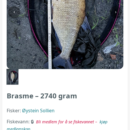
Brasme – 2740 gram
Fisker:
Øystein Sollien
Fiskevann:
Bli medlem for å se fiskevannet –
kjøp
medlemskap