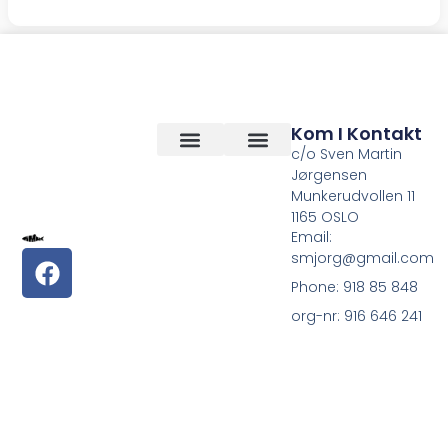
Kom I Kontakt
c/o Sven Martin
Jørgensen
Vilkår og betingelser
Om Oss
Munkerudvollen 11
1165 OSLO
Email:
smjorg@gmail.com
Phone: 918 85 848
org-nr: 916 646 241