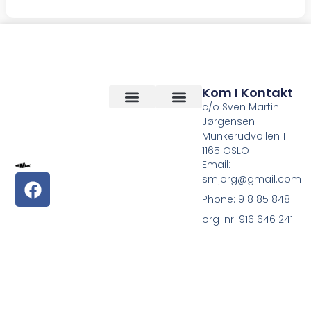
Kom I Kontakt
c/o Sven Martin
Jørgensen
Vilkår og betingelser
Om Oss
Munkerudvollen 11
1165 OSLO
Email:
smjorg@gmail.com
Phone: 918 85 848
org-nr: 916 646 241