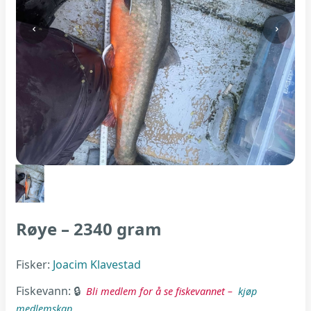
Røye – 2340 gram
Fisker:
Joacim Klavestad
Fiskevann:
Bli medlem for å se fiskevannet –
kjøp
medlemskap