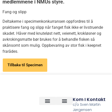
medlemmene i NMUs styre.
Fang og slipp
Deltakerne i specimenkonkurransen oppfordres til å
praktisere fang og slipp når fanget fisk ikke er livstruende
skadet. Håver med knuteløst nett, veienett, krokløsner og
avkrokingsmatte bør brukes for å behandle fisken så
skånsomt som mulig. Oppbevaring av stor fisk i keepnet
frarådes.
Tillbake til Specimen
Kom I Kontakt
c/o Sven Martin
Jørgensen
Vilkår og betingelser
Om Oss