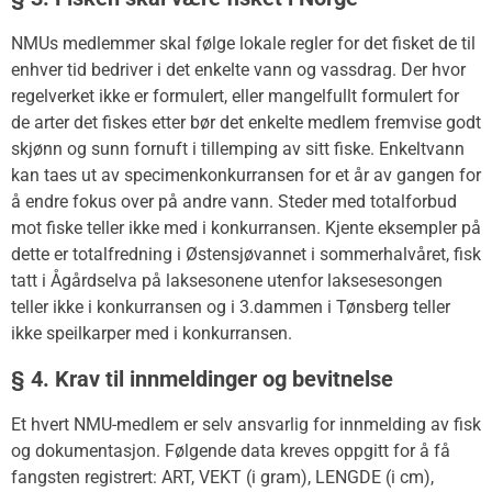
NMUs medlemmer skal følge lokale regler for det fisket de til
enhver tid bedriver i det enkelte vann og vassdrag. Der hvor
regelverket ikke er formulert, eller mangelfullt formulert for
de arter det fiskes etter bør det enkelte medlem fremvise godt
skjønn og sunn fornuft i tillemping av sitt fiske. Enkeltvann
kan taes ut av specimenkonkurransen for et år av gangen for
å endre fokus over på andre vann. Steder med totalforbud
mot fiske teller ikke med i konkurransen. Kjente eksempler på
dette er totalfredning i Østensjøvannet i sommerhalvåret, fisk
tatt i Ågårdselva på laksesonene utenfor laksesesongen
teller ikke i konkurransen og i 3.dammen i Tønsberg teller
ikke speilkarper med i konkurransen.
§ 4. Krav til innmeldinger og bevitnelse
Et hvert NMU-medlem er selv ansvarlig for innmelding av fisk
og dokumentasjon. Følgende data kreves oppgitt for å få
fangsten registrert: ART, VEKT (i gram), LENGDE (i cm),