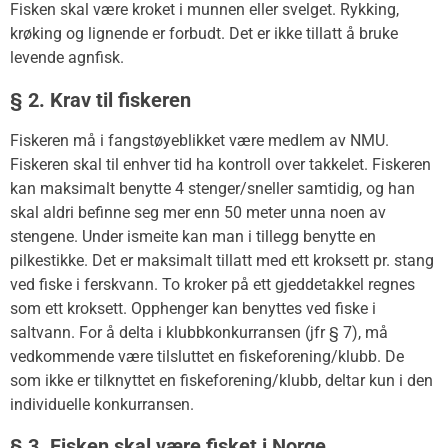
Fisken skal være kroket i munnen eller svelget. Rykking,
krøking og lignende er forbudt. Det er ikke tillatt å bruke
levende agnfisk.
§ 2. Krav til fiskeren
Fiskeren må i fangstøyeblikket være medlem av NMU.
Fiskeren skal til enhver tid ha kontroll over takkelet. Fiskeren
kan maksimalt benytte 4 stenger/sneller samtidig, og han
skal aldri befinne seg mer enn 50 meter unna noen av
stengene. Under ismeite kan man i tillegg benytte en
pilkestikke. Det er maksimalt tillatt med ett kroksett pr. stang
ved fiske i ferskvann. To kroker på ett gjeddetakkel regnes
som ett kroksett. Opphenger kan benyttes ved fiske i
saltvann. For å delta i klubbkonkurransen (jfr § 7), må
vedkommende være tilsluttet en fiskeforening/klubb. De
som ikke er tilknyttet en fiskeforening/klubb, deltar kun i den
individuelle konkurransen.
§ 3. Fisken skal være fisket i Norge