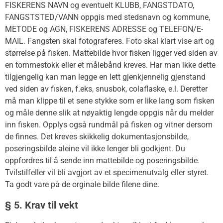
FISKERENS NAVN og eventuelt KLUBB, FANGSTDATO,
FANGSTSTED/VANN oppgis med stedsnavn og kommune,
METODE og AGN, FISKERENS ADRESSE og TELEFON/E-
MAIL. Fangsten skal fotograferes. Foto skal klart vise art og
størrelse på fisken. Mattebilde hvor fisken ligger ved siden av
en tommestokk eller et målebånd kreves. Har man ikke dette
tilgjengelig kan man legge en lett gjenkjennelig gjenstand
ved siden av fisken, f.eks, snusbok, colaflaske, e.l. Deretter
må man klippe til et sene stykke som er like lang som fisken
og måle denne slik at nøyaktig lengde oppgis når du melder
inn fisken. Opplys også rundmål på fisken og vitner dersom
de finnes. Det kreves skikkelig dokumentasjonsbilde,
poseringsbilde aleine vil ikke lenger bli godkjent. Du
oppfordres til å sende inn mattebilde og poseringsbilde.
Tvilstilfeller vil bli avgjort av et specimenutvalg eller styret.
Ta godt vare på de orginale bilde filene dine.
§ 5. Krav til vekt